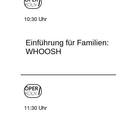
oper
logo
Sunday, 25 April 2027
10:30 Uhr
Einführung für Familien:
WHOOSH
oper
logo
Sunday, 25 April 2027
11:30 Uhr