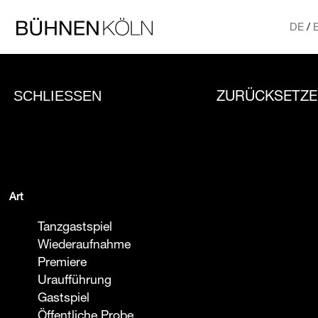
Direkt zum Inhalt
Bühnen Köln Startseite
DE
Hauptmenü
SCHLIESSEN
ZURÜCKSETZE
Art
Tanzgastspiel
Wiederaufnahme
Premiere
Uraufführung
Gastspiel
Öffentliche Probe