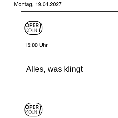
Montag, 19.04.2027
oper
logo
Monday, 19 April 2027
15:00 Uhr
Alles, was klingt
oper
logo