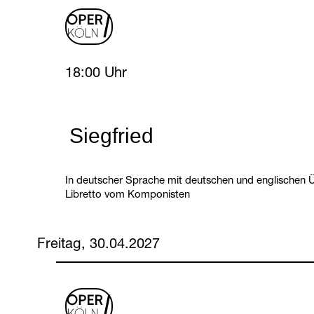
oper
logo
Thursday, 29 April 2027
18:00 Uhr
Siegfried
In deutscher Sprache mit deutschen und englischen Ü
Libretto vom Komponisten
Freitag, 30.04.2027
oper
logo