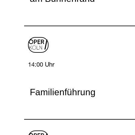
oper
logo
Sunday, 25 April 2027
14:00 Uhr
Familienführung