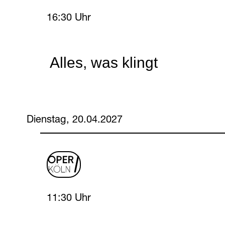
Monday, 19 April 2027
16:30 Uhr
Alles, was klingt
Dienstag, 20.04.2027
oper
logo
Tuesday, 20 April 2027
11:30 Uhr