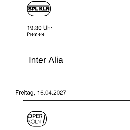
schauspiel
logo
Thursday, 15 April 2027
19:30 Uhr
Premiere
Inter Alia
Freitag, 16.04.2027
oper
logo