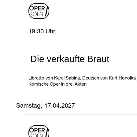
oper
logo
Friday, 16 April 2027
19:30 Uhr
Die verkaufte Braut
Libretto von Karel Sabina, Deutsch von Kurt Honolka
Komische Oper in drei Akten
Samstag, 17.04.2027
oper
logo