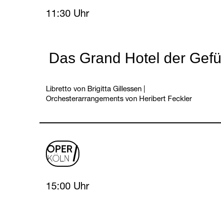
Friday, 16 April 2027
11:30 Uhr
Das Grand Hotel der Gefü
Libretto von Brigitta Gillessen
|
Orchesterarrangements von Heribert Feckler
oper
logo
Friday, 16 April 2027
15:00 Uhr