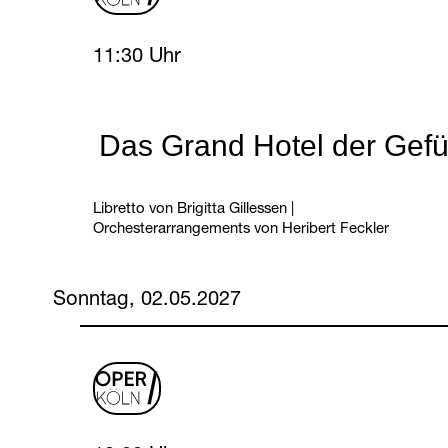
Friday, 30 April 2027
11:30 Uhr
Das Grand Hotel der Gefü
Libretto von Brigitta Gillessen
|
Orchesterarrangements von Heribert Feckler
Sonntag, 02.05.2027
oper
logo