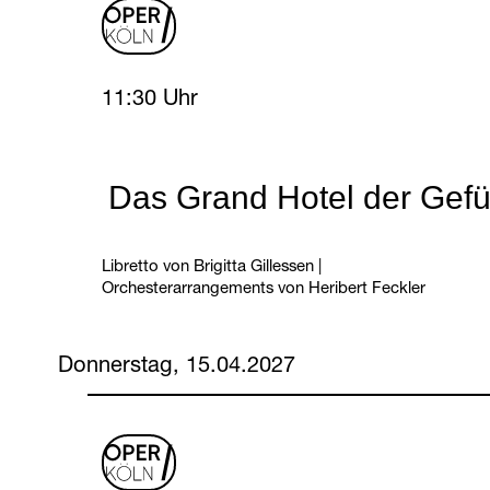
oper
logo
Wednesday, 14 April 2027
11:30 Uhr
Das Grand Hotel der Gefü
Libretto von Brigitta Gillessen
|
Orchesterarrangements von Heribert Feckler
Donnerstag, 15.04.2027
oper
logo