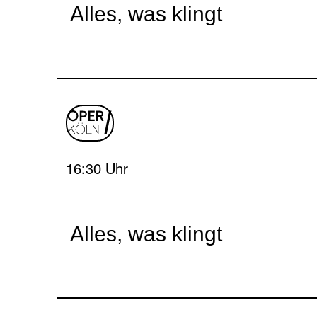
Alles, was klingt
oper
logo
Friday, 16 April 2027
16:30 Uhr
Alles, was klingt