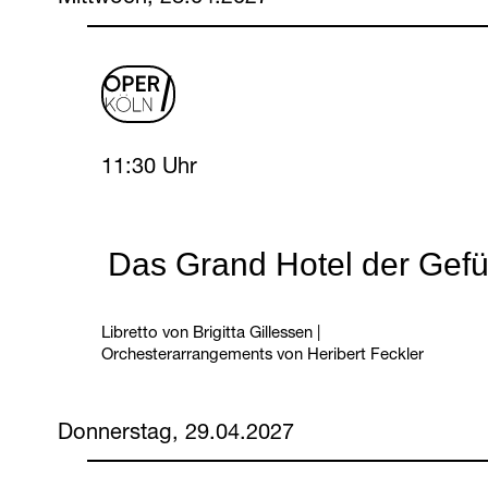
oper
logo
Wednesday, 28 April 2027
11:30 Uhr
Das Grand Hotel der Gefü
Libretto von Brigitta Gillessen
|
Orchesterarrangements von Heribert Feckler
Donnerstag, 29.04.2027