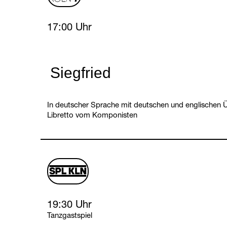
Saturday, 17 April 2027
17:00 Uhr
Siegfried
In deutscher Sprache mit deutschen und englischen Ü
Libretto vom Komponisten
schauspiel
logo
Saturday, 17 April 2027
19:30 Uhr
Tanzgastspiel