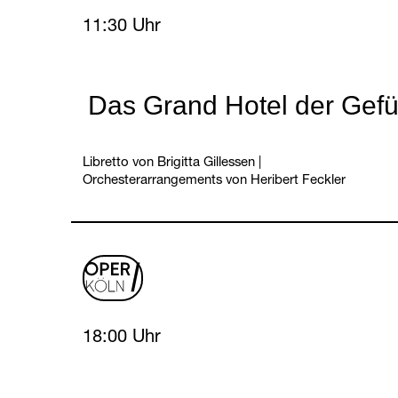
Tuesday, 27 April 2027
11:30 Uhr
Das Grand Hotel der Gefü
Libretto von Brigitta Gillessen
|
Orchesterarrangements von Heribert Feckler
oper
logo
Tuesday, 27 April 2027
18:00 Uhr