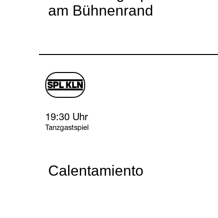
am Bühnenrand
schauspiel
logo
Sunday, 18 April 2027
19:30 Uhr
Tanzgastspiel
Calentamiento