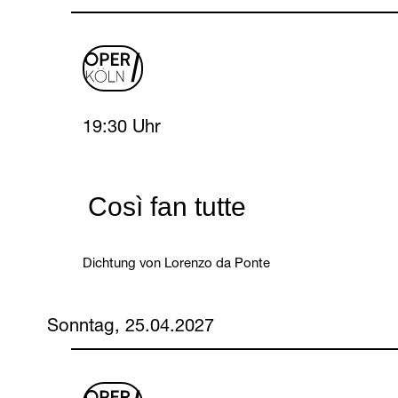
oper
logo
Saturday, 24 April 2027
19:30 Uhr
Così fan tutte
Dichtung von Lorenzo da Ponte
Sonntag, 25.04.2027