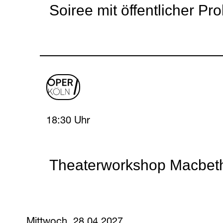
Soiree mit öffentlicher Pr
oper
logo
Tuesday, 27 April 2027
18:30 Uhr
Theaterworkshop Macbet
Mittwoch, 28.04.2027