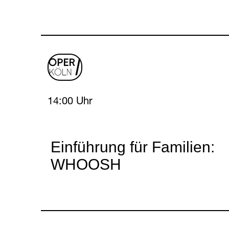
oper
logo
Sunday, 18 April 2027
14:00 Uhr
Einführung für Familien:
WHOOSH