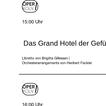
oper
logo
Sunday, 18 April 2027
15:00 Uhr
Das Grand Hotel der Gefü
Libretto von Brigitta Gillessen
|
Orchesterarrangements von Heribert Feckler
oper
logo
Sunday, 18 April 2027
16:00 Uhr