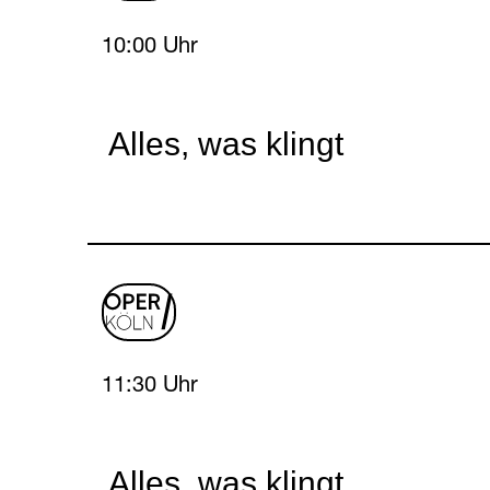
Thursday, 15 April 2027
10:00 Uhr
Alles, was klingt
oper
logo
Thursday, 15 April 2027
11:30 Uhr
Alles, was klingt