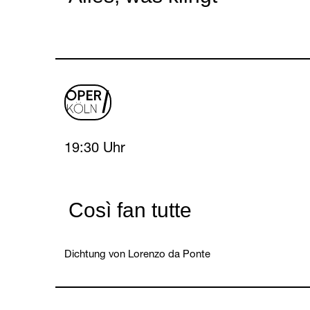
oper
logo
Thursday, 15 April 2027
19:30 Uhr
Così fan tutte
Dichtung von Lorenzo da Ponte