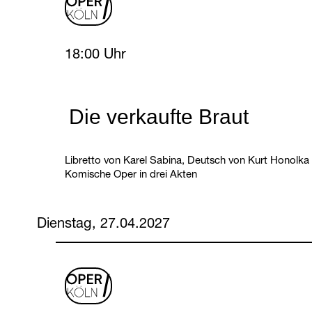
oper
logo
Sunday, 25 April 2027
18:00 Uhr
Die verkaufte Braut
Libretto von Karel Sabina, Deutsch von Kurt Honolka
Komische Oper in drei Akten
Dienstag, 27.04.2027
oper
logo