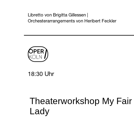
Libretto von Brigitta Gillessen
|
Orchesterarrangements von Heribert Feckler
oper
logo
Thursday, 22 April 2027
18:30 Uhr
Theaterworkshop My Fair
Lady