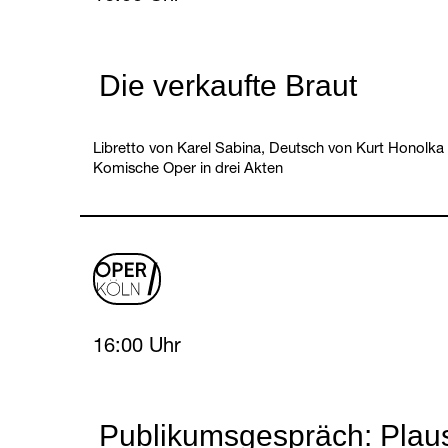
Die verkaufte Braut
Libretto von Karel Sabina, Deutsch von Kurt Honolka
Komische Oper in drei Akten
oper
logo
Sunday, 18 April 2027
16:00 Uhr
Publikumsgespräch: Plau