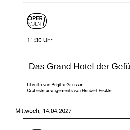
oper
logo
Tuesday, 13 April 2027
11:30 Uhr
Das Grand Hotel der Gefü
Libretto von Brigitta Gillessen
|
Orchesterarrangements von Heribert Feckler
Mittwoch, 14.04.2027