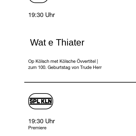
Friday, 29 January 2027
19:30 Uhr
Wat e Thiater
Op Kölsch met Kölsche Övvertitel
|
zum 100. Geburtstag von Trude Herr
schauspiel
logo
Friday, 29 January 2027
19:30 Uhr
Premiere