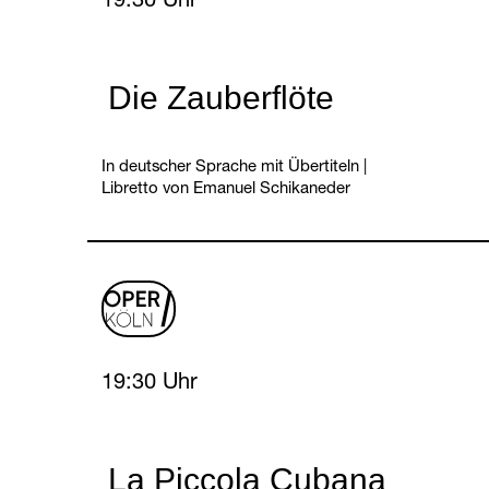
19:30 Uhr
Die Zauberflöte
In deutscher Sprache mit Übertiteln
|
Libretto von Emanuel Schikaneder
oper
logo
Friday, 12 February 2027
19:30 Uhr
La Piccola Cubana