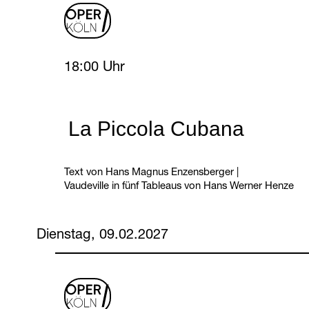
oper
logo
Sunday, 7 February 2027
18:00 Uhr
La Piccola Cubana
Text von Hans Magnus Enzensberger
|
Vaudeville in fünf Tableaus von Hans Werner Henze
Dienstag, 09.02.2027
oper
logo