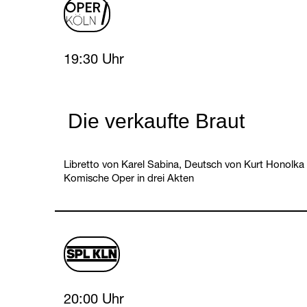
oper
logo
Saturday, 13 March 2027
19:30 Uhr
Die verkaufte Braut
Libretto von Karel Sabina, Deutsch von Kurt Honolka
Komische Oper in drei Akten
schauspiel
logo
Saturday, 13 March 2027
20:00 Uhr