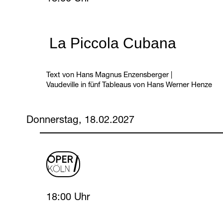
La Piccola Cubana
Text von Hans Magnus Enzensberger
|
Vaudeville in fünf Tableaus von Hans Werner Henze
Donnerstag, 18.02.2027
oper
logo
Thursday, 18 February 2027
18:00 Uhr