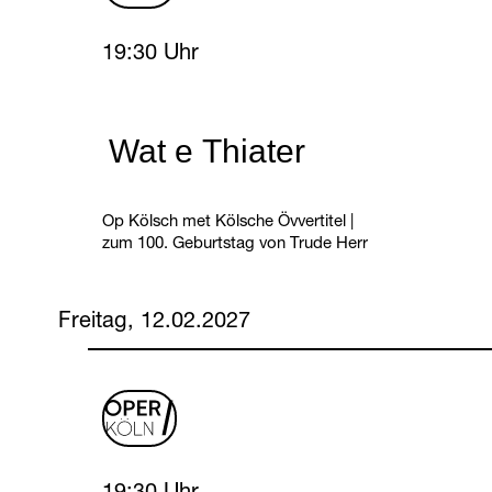
Tuesday, 9 February 2027
19:30 Uhr
Wat e Thiater
Op Kölsch met Kölsche Övvertitel
|
zum 100. Geburtstag von Trude Herr
Freitag, 12.02.2027
oper
logo
Friday, 12 February 2027