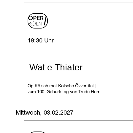
oper
logo
Tuesday, 2 February 2027
19:30 Uhr
Wat e Thiater
Op Kölsch met Kölsche Övvertitel
|
zum 100. Geburtstag von Trude Herr
Mittwoch, 03.02.2027