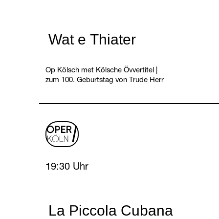
Wat e Thiater
Op Kölsch met Kölsche Övvertitel
|
zum 100. Geburtstag von Trude Herr
oper
logo
Friday, 5 February 2027
19:30 Uhr
La Piccola Cubana