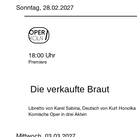
Sonntag, 28.02.2027
oper
logo
Sunday, 28 February 2027
18:00 Uhr
Premiere
Die verkaufte Braut
Libretto von Karel Sabina, Deutsch von Kurt Honolka
Komische Oper in drei Akten
Mittwoch, 03.03.2027