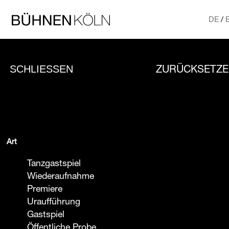
Direkt zum Inhalt
Bühnen Köln Startseite
DE
Hauptmenü
SCHLIESSEN
ZURÜCKSETZE
Art
Tanzgastspiel
Wiederaufnahme
Premiere
Uraufführung
Gastspiel
Öffentliche Probe