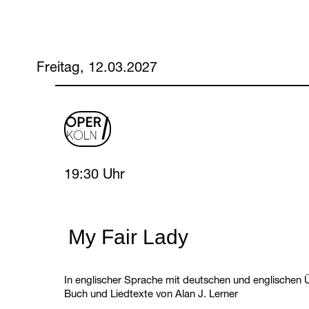
Freitag, 12.03.2027
oper
logo
Friday, 12 March 2027
19:30 Uhr
My Fair Lady
In englischer Sprache mit deutschen und englischen Ü
Buch und Liedtexte von Alan J. Lerner