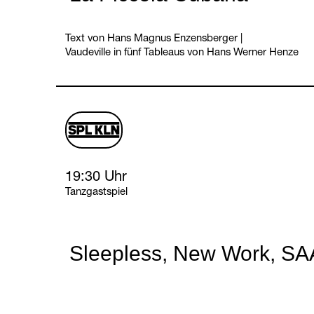
Text von Hans Magnus Enzensberger
|
Vaudeville in fünf Tableaus von Hans Werner Henze
schauspiel
logo
Friday, 12 February 2027
19:30 Uhr
Tanzgastspiel
Sleepless, New Work, S