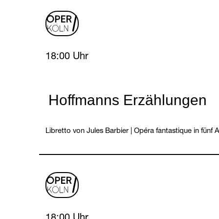
oper
logo
Sunday, 14 February 2027
18:00 Uhr
Hoffmanns Erzählungen
Libretto von Jules Barbier
|
Opéra fantastique in fünf 
oper
logo
Sunday, 14 February 2027
18:00 Uhr