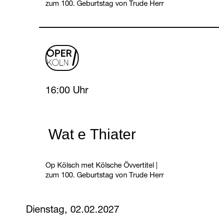
zum 100. Geburtstag von Trude Herr
oper
logo
Sunday, 31 January 2027
16:00 Uhr
Wat e Thiater
Op Kölsch met Kölsche Övvertitel
|
zum 100. Geburtstag von Trude Herr
Dienstag, 02.02.2027