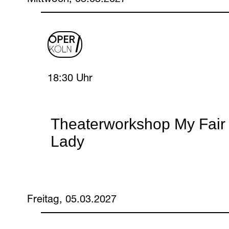
oper
logo
Wednesday, 3 March 2027
18:30 Uhr
Theaterworkshop My Fair
Lady
Freitag, 05.03.2027