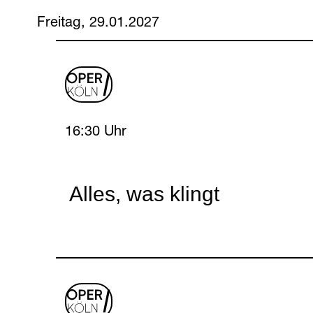
Freitag, 29.01.2027
oper
logo
Friday, 29 January 2027
16:30 Uhr
Alles, was klingt
oper
logo