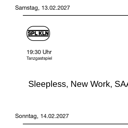
Samstag, 13.02.2027
schauspiel
logo
Saturday, 13 February 2027
19:30 Uhr
Tanzgastspiel
Sleepless, New Work, S
Sonntag, 14.02.2027