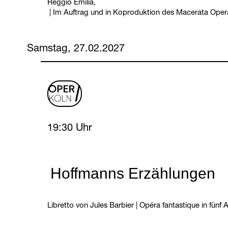
Reggio Emilia,
|
Im Auftrag und in Koproduktion des Macerata Opera
Samstag, 27.02.2027
oper
logo
Saturday, 27 February 2027
19:30 Uhr
Hoffmanns Erzählungen
Libretto von Jules Barbier
|
Opéra fantastique in fünf 