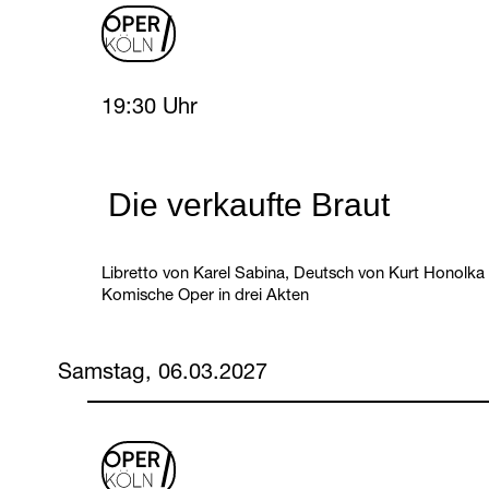
oper
logo
Friday, 5 March 2027
19:30 Uhr
Die verkaufte Braut
Libretto von Karel Sabina, Deutsch von Kurt Honolka
Komische Oper in drei Akten
Samstag, 06.03.2027
oper
logo