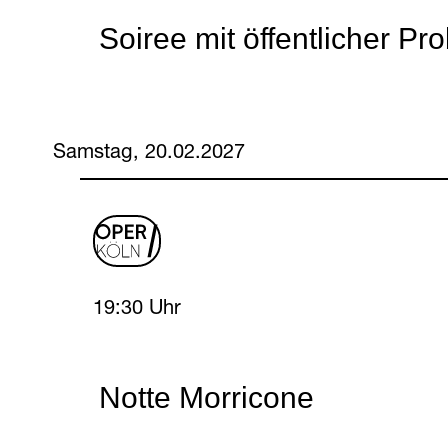
Soiree mit öffentlicher Pr
Samstag, 20.02.2027
oper
logo
Saturday, 20 February 2027
19:30 Uhr
Notte Morricone