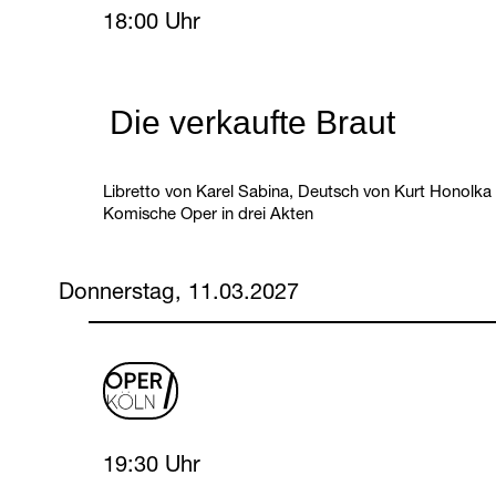
Sunday, 7 March 2027
18:00 Uhr
Die verkaufte Braut
Libretto von Karel Sabina, Deutsch von Kurt Honolka
Komische Oper in drei Akten
Donnerstag, 11.03.2027
oper
logo
Thursday, 11 March 2027
19:30 Uhr