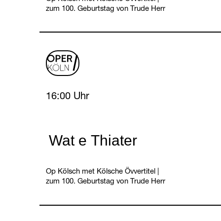
zum 100. Geburtstag von Trude Herr
oper
logo
Sunday, 7 February 2027
16:00 Uhr
Wat e Thiater
Op Kölsch met Kölsche Övvertitel
|
zum 100. Geburtstag von Trude Herr