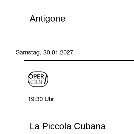
Antigone
Samstag, 30.01.2027
oper
logo
Saturday, 30 January 2027
19:30 Uhr
La Piccola Cubana