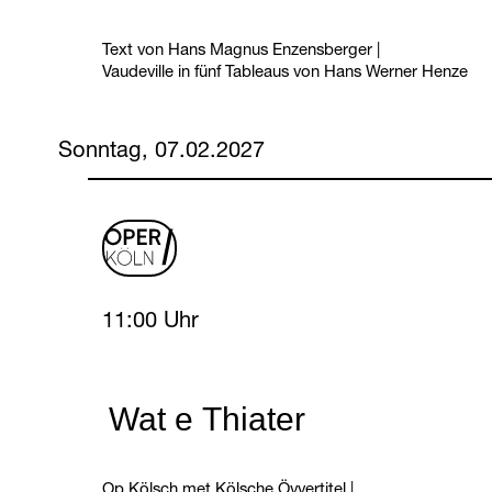
Text von Hans Magnus Enzensberger
|
Vaudeville in fünf Tableaus von Hans Werner Henze
Sonntag, 07.02.2027
oper
logo
Sunday, 7 February 2027
11:00 Uhr
Wat e Thiater
Op Kölsch met Kölsche Övvertitel
|