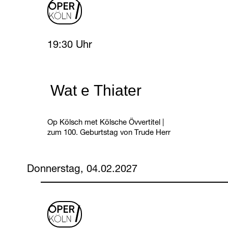
oper
logo
Wednesday, 3 February 2027
19:30 Uhr
Wat e Thiater
Op Kölsch met Kölsche Övvertitel
|
zum 100. Geburtstag von Trude Herr
Donnerstag, 04.02.2027
oper
logo