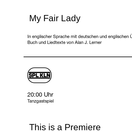
My Fair Lady
In englischer Sprache mit deutschen und englischen Ü
Buch und Liedtexte von Alan J. Lerner
schauspiel
logo
Thursday, 11 March 2027
20:00 Uhr
Tanzgastspiel
This is a Premiere