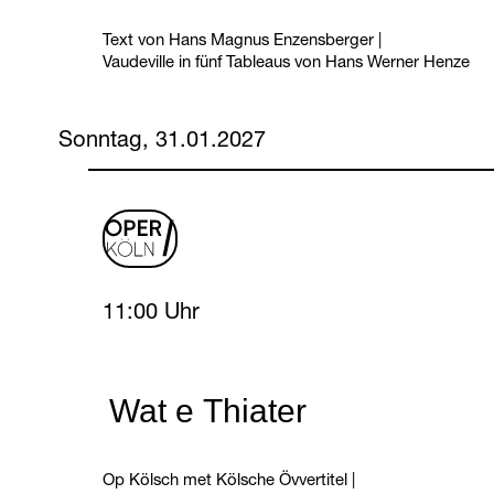
Text von Hans Magnus Enzensberger
|
Vaudeville in fünf Tableaus von Hans Werner Henze
Sonntag, 31.01.2027
oper
logo
Sunday, 31 January 2027
11:00 Uhr
Wat e Thiater
Op Kölsch met Kölsche Övvertitel
|