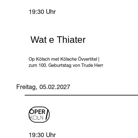
Thursday, 4 February 2027
19:30 Uhr
Wat e Thiater
Op Kölsch met Kölsche Övvertitel
|
zum 100. Geburtstag von Trude Herr
Freitag, 05.02.2027
oper
logo
Friday, 5 February 2027
19:30 Uhr