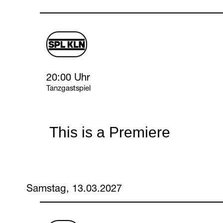
schauspiel
logo
Friday, 12 March 2027
20:00 Uhr
Tanzgastspiel
This is a Premiere
Samstag, 13.03.2027