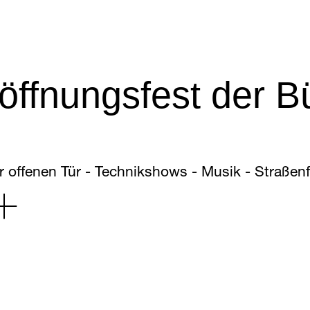
r 2026
öffnungsfest der 
r offenen Tür - Technikshows - Musik - Straßenf
o