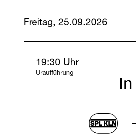
Freitag, 25.09.2026
Friday, 25 September 
19:30 Uhr
Uraufführung
In
schauspie