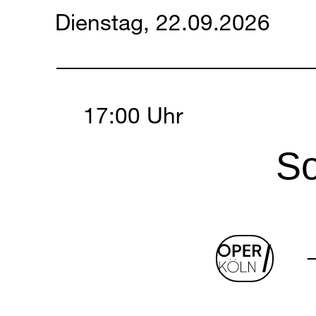
Dienstag, 22.09.2026
Tuesday, 22 Septembe
17:00 Uhr
So
oper
log