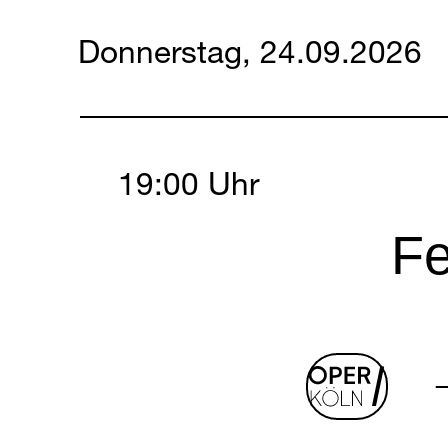
Donnerstag, 24.09.2026
Thursday, 24 Septemb
19:00 Uhr
Fe
oper
log