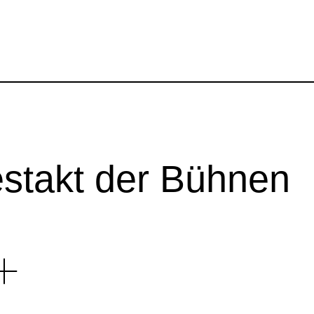
er 2026
stakt der Bühnen
o