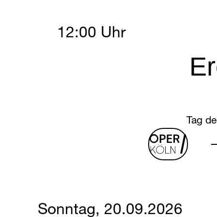
Saturday, 19 Septembe
12:00 Uhr
Er
Tag de
oper
log
Sonntag, 20.09.2026