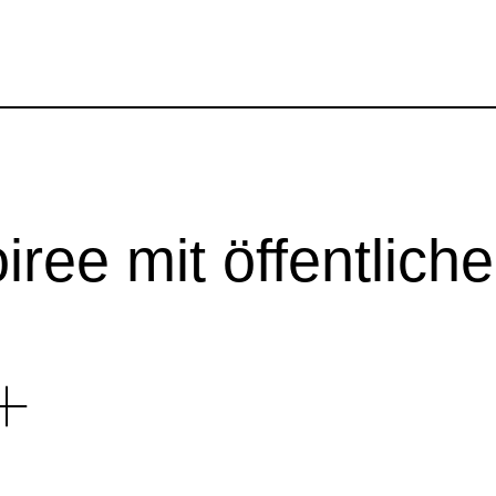
r 2026
iree mit öffentlich
o