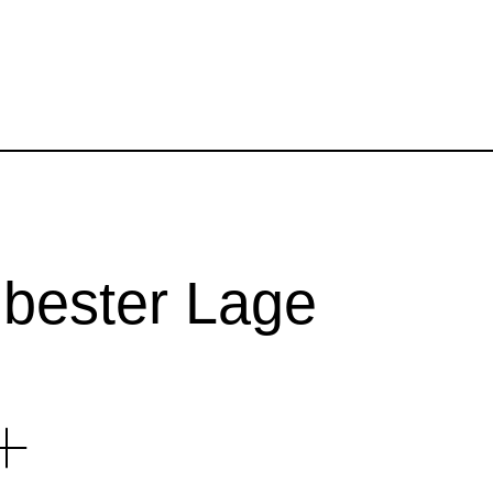
2026
 bester Lage
l
logo